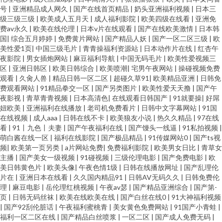
号
|
亚洲精品成人网久
|
国产在线首页精品
|
奶头亚洲福利视频
|
日本三
级三级三级
|
欧美成人五月天
|
成人福利影院
|
欧美四级在线看
|
亚洲免
费av永久
|
欧美在线伦理
|
日本v片在线观看
|
国产在线欧美激情
|
日本韩
国
|
综合五月婷婷
|
免费黄片网站
|
国产精品人妖
|
国产一区二区三级
|
欧
美性爱1页
|
中国三级毛片
|
青青操福利资源站
|
日本动作片在线
|
红杏午
夜影院
|
男女插炮网站
|
麻豆福利导航
|
中国无码毛片
|
欧美性爱视频三
区
|
亚洲日韩区
|
欧美日韩综合
|
欧美喷潮
|
宅男午夜网站
|
操碰视频免费
观看
|
久肏人兽
|
精品日韩一区二区
|
超碰久草91
|
欧美精品亚洲
|
日韩免
费观看网站
|
91精品拳交一区
|
国产另类图片
|
欧美性爱天天撸
|
国产午
夜影视
|
青草青青视频
|
日本高清色
|
在线观看日韩国产
|
91就要操
|
好屌
妞欧美
|
亚洲福利在线播放
|
老司机免费看片
|
日韩中文字幕网站
|
91国
在线视频
|
成人aaa
|
日韩在线不卡
|
欧美狼友小说
|
热久久精品
|
97在线
看
|
91丨九色丨夫妻
|
国产午夜福利在线
|
国产馒头一线逼
|
91私拍视频
|
萌白酱在线一区
|
福利在线影院
|
国产极品精品
|
91传媒网站0
|
国产ts视
频
|
欧美第一页另类
|
a片网站免费
|
免费福利影院
|
欧美男女日比
|
青草女
主播
|
国产美女一级视频
|
91碰视频
|
三级伦理电影
|
国产免费电影
|
欧
美日韩黄色片
|
欧美头像
|
午夜色情1级
|
日韩在线播放网址
|
国产乱理伦
片在
|
亚洲日本在线看
|
久久国内精品91
|
日韩AV无码久久
|
日韩免费伦
理
|
麻豆电影
|
岳伦理红桃视频
|
午夜av瑟
|
国产精品亚洲综合
|
国产第-
页
|
日韩无码丝袜
|
欧美在线欧美在线
|
国产白丝在线0
|
91大神福利视频
|
国产92刮伦脏话
|
午夜福利蜜桃青
|
美女黄色免费网站
|
91国产小青蛙
|
福利一区二区在线
|
国产精品白丝喷浆
|
一区二区
|
国产成人免费无码
|