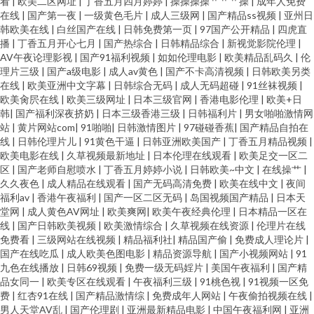
看
|
欧美二区网址
|
丁香五月四月婷婷
|
操操操操艹艹艹操
|
成年人免费
在线
|
国产第一夜
|
一级黄色毛片
|
成人三级网
|
国产精品ss视频
|
亚州日
韩欧美在线
|
白丝国产在线
|
日韩免费第一页
|
97国产公开精品
|
四虎直
播
|
丁香五月开心七月
|
国产热综合
|
日韩精品综合
|
新视觉影院伦理
|
AV午夜论理影视
|
国产91福利视频
|
如如伦理电影
|
欧美精品乱码久
|
伦
理片三级
|
国产a级电影
|
成人av黄色
|
国产不卡高清视频
|
日韩欧美另类
在线
|
欧美亚洲中文字幕
|
日韩综合无码
|
成人无码超碰
|
91丝袜视频
|
欧美肏屄在线
|
欧美三级网址
|
日本三级官网
|
香港电影伦理
|
欧美+日
韩
|
国产福利深夜挤奶
|
日本三级香港三级
|
日韩福利片
|
男女啪啪激情网
站
|
黄片网站com
|
91啪啪
|
日韩激情图片
|
97碰碰香蕉
|
国产精品自拍在
线
|
日韩伦理片儿
|
91黄色干逼
|
日韩亚洲欧美国产
|
丁香五月精品视频
|
欧美电影在线
|
久草视频最新地址
|
日本伦理在线观看
|
欧美足交一区二
区
|
国产老师自慰喷水
|
丁香五月婷婷小说
|
日韩欧美~中文
|
在线操艹
|
久久夜色
|
成人精品在线观看
|
国产无码高清免费
|
欧美在线中文
|
夜间
福利av
|
香港午夜福利
|
国产一区二区无码
|
岛国视频国产精品
|
日本天
堂网
|
成人黄色AV网址
|
欧美爽网
|
欧美午夜经典伦理
|
日本精品一区在
线
|
国产日韩欧美视频
|
欧美激情综合
|
久草视频在线资源
|
伦理片在线
免费看
|
三级网站在线视频
|
精品福利社
|
精品国产偷
|
免费成人理论片
|
国产在线吃瓜
|
成人欧美色图电影
|
精品资源导航
|
国产小视频网站
|
91
九色在线播放
|
日韩69视频
|
免费一级无码婬片
|
美国午夜福利
|
国产精
品女同一
|
欧美专区在线观看
|
午夜福利三级
|
91桃色视
|
91视频一区免
费
|
红杏91在线
|
国产精品激情综
|
免费成年人网站
|
午夜偷拍视频在线
|
男人天堂AV乱
|
国产伦理剧
|
亚洲最新精品电影
|
中国午夜福利网
|
亚洲