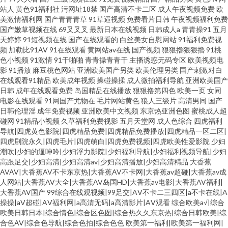
站人
黄色91福利社
污网址18禁
国产高清不卡二区
成人午夜视频免费
欧
美激情福利网
国产青青青草
91草逼视频
免费看片日韩
午夜视频福利免费
国产嫩草视频在线
69叉叉叉
最新日本在线视频
日韩成人a
青青操91
五月
天婷婷
91短视频在线
国产在线观看的
白丝美女自慰网站
91福利免费视
频
加勒比91AV
91在线观看
黄网站av在线
国产视频
狠狠擼狠狠擼
91桃
色小视频
91激情
91干啪啪
青青操青青干
主播诱惑无码专区
欧美视频电
影
91播放
麻豆桃色网站
亚洲欧美国产另类
欧美伦理另类
国产刺激对白
在线观看91精品
欧美成年视频
操碰操揉
成人微拍福利导航
亚洲欧美国产
日韩
成年在线观看免费
岛国精品在线播放
狠狠撸第四色
欧美一页
女同
电影在线观看
91网国产尤物在
毛片网站黄色
狼人三级片
高清男同
国产
日韩伦理淫
成年免费视频
亚洲欧美中文视频
东京热亚洲色图
蜜桃成人超
碰网
91精品小视频
久草福利免费视影
五月天堂网
成人色综合
四虎福利
导航|四虎黄色影院|四虎精品免费|四虎精品免费播放|四虎精品一区二区|
四虎剧院永久|四虎毛片|四虎萌白|四虎免费视频|四虎欧美性爱影院
少妇
潮吹|少妇的逼呻吟|少妇浮力影院|少妇福利导航|少妇福利视频导航|少妇
高跟足交|少妇高清|少妇高清av|少妇高清播放|少妇高清精品
大香蕉
AVAV|大香蕉AV不卡东京热|大香蕉AV不卡网|大香蕉av超碰|大香蕉av成
人网站|大香蕉AV大全|大香蕉AV岛国HD|大香蕉av电影|大香蕉AV福利|
大香蕉AV国产
99综合在线观视频|99足交|AⅤ不卡二三四区|a不卡在线|A
操操|aⅤ超碰|AⅤ福利网|a高清无码|a高清影片|AⅤ观看
综合欧美a√|综合
欧美日韩日本|综合情色|综合区色图|综合热久久东京热|综合日韩欧美|综
合色AV|综合色导航|综合色拍|综合色色
欧美第一福利|欧美第一福利网|