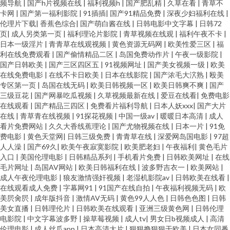
频导航
|
国产h片视频在线
|
福利视频h
|
国产肥乱精
|
久草在看
|
青草不
卡网
|
国产第一福利影院
|
91插插
|
国产91精品免费
|
深夜少妇福利在线
|
伦理片下载
|
香蕉色综合
|
国产萌白酱在线
|
日韩电影中文字幕
|
日韩72
页
|
成人另类第一页
|
福利理论片影院
|
青草视频在线观
|
福利午夜不卡
|
日本一级淫片
|
青青草在线观视频
|
黄色资源无码网
|
欧美性爱三区
|
福
利在线免费观看
|
国产偷情精品二区
|
岛国免费动作片
|
午夜一级影院
|
国产日韩欧美
|
国产三区四区五
|
91视频网址
|
国产美女视频一级
|
欧美
在线免费电影
|
在线不卡日欧美
|
日本在线影院
|
国产浓毛大泬熟
|
殴美
专区第一页
|
岛国在线无码
|
欧美日韩视频一区
|
欧美日韩爽不爽
|
国产
三级豆花
|
国产网暴吃瓜视频
|
久草视频最新在线
|
爱豆在线看
|
免费电影
在线观看
|
国产精品三四区
|
免费看片福利导航
|
日本人妖xxx
|
国产大片
在线
|
青草青在线视频
|
91探花视频
|
中国一级av
|
暖暖日本高清
|
成人
看片免费网站
|
久久大香线蕉理论
|
国产尤物视频在线
|
日本一片
|
91免
费电影
|
黄色天堂网
|
日韩三级免费
|
青青草在线
|
深爱网岛国电影
|
97超
人人澡
|
国产69久
|
欧美午夜寂寞影院
|
欧美肥老妇
|
午夜福利
|
黄色毛片
入口
|
美国伦理电影
|
日韩精品系列
|
手机看片免费
|
日韩欧美网址
|
在线
毛片网址
|
岛国AV网站
|
欧美日韩福利在线
|
波多野吉衣一
|
欧美网站
|
成人午夜伦理电影
|
狼友激情强奸视频
|
老湿机影院av
|
日韩欧美在线看
|
在线观看成人免费
|
字幕网91
|
91国产在线自拍
|
午夜福利视频无码
|
欧
美屄肏屄
|
成年版抖音
|
激情AV无码
|
黄色99人人色
|
日韩色色图
|
日韩
美女直播
|
日韩理伦片
|
日韩欧美在线观看
|
亚洲三级黄色网
|
日韩伦理
电影院
|
中文字幕波多野
|
操草莓视频
|
成人tv
|
男女日b视频成人
|
高清
伦理电影
|
成人丝瓜app
|
日本高清大片
|
狠狠撸狠狠干欧美
|
日本女同番