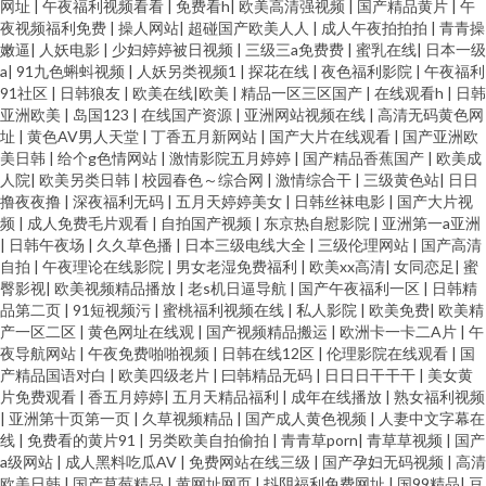
网址
|
午夜福利视频看看
|
免费看h
|
欧美高清强视频
|
国产精品黄片
|
午
夜视频福利免费
|
操人网站
|
超碰国产欧美人人
|
成人午夜拍拍拍
|
青青操
嫩逼
|
人妖电影
|
少妇婷婷被日视频
|
三级三a免费费
|
蜜乳在线
|
日本一级
a
|
91九色蝌蚪视频
|
人妖另类视频1
|
探花在线
|
夜色福利影院
|
午夜福利
91社区
|
日韩狼友
|
欧美在线|欧美
|
精品一区三区国产
|
在线观看h
|
日韩
亚洲欧美
|
岛国123
|
在线国产资源
|
亚洲网站视频在线
|
高清无码黄色网
址
|
黄色AV男人天堂
|
丁香五月新网站
|
国产大片在线观看
|
国产亚洲欧
美日韩
|
给个g色情网站
|
激情影院五月婷婷
|
国产精品香蕉国产
|
欧美成
人院
|
欧美另类日韩
|
校园春色～综合网
|
激情综合干
|
三级黄色站
|
日日
撸夜夜撸
|
深夜福利无码
|
五月天婷婷美女
|
日韩丝袜电影
|
国产大片视
频
|
成人免费毛片观看
|
自拍国产视频
|
东京热自慰影院
|
亚洲第一a亚洲
|
日韩午夜场
|
久久草色播
|
日本三级电线大全
|
三级伦理网站
|
国产高清
自拍
|
午夜理论在线影院
|
男女老湿免费福利
|
欧美xx高清
|
女同恋足
|
蜜
臀影视
|
欧美视频精品播放
|
老s机日逼导航
|
国产午夜福利一区
|
日韩精
品第二页
|
91短视频污
|
蜜桃福利视频在线
|
私人影院
|
欧美免费
|
欧美精
产一区二区
|
黄色网址在线观
|
国产视频精品搬运
|
欧洲卡一卡二A片
|
午
夜导航网站
|
午夜免费啪啪视频
|
日韩在线12区
|
伦理影院在线观看
|
国
产精品国语对白
|
欧美四级老片
|
曰韩精品无码
|
日日日干干干
|
美女黄
片免费观看
|
香五月婷婷
|
五月天精品福利
|
成年在线播放
|
熟女福利视频
|
亚洲第十页第一页
|
久草视频精品
|
国产成人黄色视频
|
人妻中文字幕在
线
|
免费看的黄片91
|
另类欧美自拍偷拍
|
青青草porn
|
青草草视频
|
国产
a级网站
|
成人黑料吃瓜AV
|
免费网站在线三级
|
国产孕妇无码视频
|
高清
欧美日韩
|
国产草莓精品
|
黄网址网页
|
抖阴福利免费网址
|
国99精品
|
豆