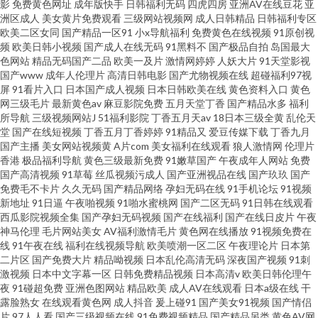
影
免费黄色网址
成年版快手
日韩福利无码
四虎四房
亚洲AV在线豆花
亚
洲区成人
美女黄片免费观看
三级网站视频网
成人日韩精品
日韩福利专区
欧美二区女同
国产精品一区91
小x导航福利
免费黄色在线视频
91原创视
频
欧美日韩小视频
国产成人在线无码
91黑料不
国产极品自拍
岛国最大
色网站
精品无码国产二品
欧美一及片
激情网婷婷
人妖大片
91天堂影视
国产www
成年人伦理片
高清日韩电影
国产尤物视频在线
超碰福利97视
屏
91看片入口
日本国产成人视频
日本日韩欧美在线
黄色资料入口
黄色
网三级毛片
最新黄色av
麻豆影院免费
五月天堂丁香
国产精品水多
福利
所导航
三级视频网站J
51福利影院
丁香五月天av
18日本三级全黄
乱伦天
堂
国产在线短视频
丁香五月丁香婷婷
91精品又
爱豆传媒下载
丁香九月
国产主播
美女网站视频黄
A片com
美女福利在线观看
狼人激情网
伦理片
香港
极品福利导航
黄色三级最新免费
91嫩草国产
午夜成年人网站
免费
国产高清视频
91草莓
丝瓜视频污成人
国产亚洲视品在线
国产玖玖
国产
免费毛不卡片
久久无码
国产精品网络
孕妇无码在线
91手机论坛
91视频
新地址
91日逼
午夜啪视频
91啪水蜜桃网
国产二区无码
91日韩在线观看
西瓜影院视频全集
国产孕妇无码视频
国产在线福利
国产在线日皮片
午夜
神马伦理
毛片网站美女
AV福利激情毛片
黄色网在线播放
91视频免费在
线
91午夜在线
福利在线视频导航
欧美喷潮一区二区
午夜理论片
日本第
二片区
国产免费大片
精品呦视频
日本乱伦高清无码
深夜国产视频
91刺
激视频
日本中文字幕一区
日韩免费精品视频
日本高清v
欧美日韩伦理午
夜
91碰超免费
亚洲色图网站
精品欧美
成人AV在线观看
日本a级在线
干
露脸熟女
在线观看黄色网
成人抖音
爰上碰91
国产美女91视频
国产情侣
片
97人人看
国产三级视频在线
91免费视频精品
国产精品另类
黄色AV网