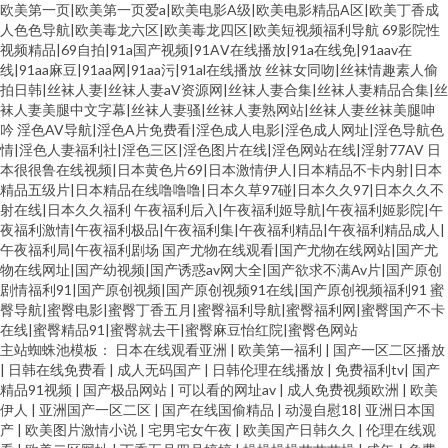
欧美第一页|欧美第一页爱a|欧美电影A级|欧美电影精品A区|欧美丁香成
人色色导航|欧美毒龙六区|欧美毒龙四区|欧美短视频福利导航
69影院性
视频精品|69自拍|91a国产视频|91AⅤ在线播放|91a在线免|91aav在
线|91aa麻豆|91aa网|91aa污|91al在线播放
丝袜女同吻|丝袜情趣素人偷
拍日韩|丝袜人妻|丝袜人妻aV资源网|丝袜人妻合集|丝袜人妻精品合集|丝
袜人妻美腿中文字幕|丝袜人妻骚|丝袜人妻熟网站|丝袜人妻丝袜美腿呻
吟
淫色AV导航|淫色A片免费看|淫色成人电影|淫色成人网址|淫色导航色
情|淫色人妻福利社|淫色三区|淫色图片在线|淫色网站在线|淫射77AV
日
本很很鲁在线视频|日本黄色片69|日本激情伊人|日本精品不卡内射|日本
精品五级片|日本精品在线噜噜噜|日本久草97碰|日本久久97|日本久久不
射在线|日本久久福利
午夜福利后入|午夜福利姬导航|午夜福利姬影院|午
夜福利激情|午夜福利极品|午夜福利集|午夜福利精品|午夜福利精品成人|
午夜福利局|午夜福利剧场
国产尤物在线观看|国产尤物在线网站|国产尤
物在线网址|国产幼视频|国产诱惑av网大全|国产欲求不满Av片|国产原创
剧情福利91|国产原创视频|国产原创视频91在线|国产原创视频福利91
蜜
臀导航|蜜臀电影|蜜臀丁香五月|蜜臀福利导航|蜜臀福利网|蜜臀国产不卡
在线|蜜臀精品91|蜜臀就去干|蜜臀麻豆怡红院|蜜臀色网站
主站蜘蛛池模板：
日本在线观看亚洲
|
欧美第一福利
|
国产一区二区播放
|
日韩在线免费看
|
成人无码国产
|
日韩伦理在线播放
|
免费福利tv
|
国产
精品91视频
|
国产极品网站
|
可以看的网址av
|
成人免费视频欧洲
|
欧美
伊人
|
亚洲国产一区二区
|
国产在线国偷精品
|
动漫自慰18
|
亚洲日本国
产
|
欧美图片激情小说
|
宅男宅女午夜
|
欧美国产日韩久久
|
伦理在线观