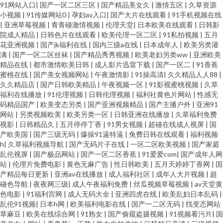
91网站入口
|
国产一区二区三区
|
国产精品美女久
|
激情五区
|
久草资源
小视频
|
91传媒网站0
|
孕妇av入口
|
国产大片在线观看
|
91手机视频在线
|
亚洲草莓视频
|
青青碰激情视频
|
伦理天堂
|
日本欧美在线观看
|
日韩影
院成人精品
|
日韩色片在线观看
|
欧美伦理一区二区
|
91私拍视频
|
五月
花亚洲视频
|
国产jk福利在线
|
国内三级a在线
|
日本成年人
|
欧美另类灌
满
|
国产一区二区丝袜
|
国产精品秀秀视频
|
欧美老妇另类ww
|
亚洲欧美
精品在线
|
都市激情欧美日韩
|
成人影片迅雷下载
|
国产一区二
|
91香蕉
蜜桃在线
|
国产美女视频网站
|
午夜激情影
|
91操高清
|
久久精品人人88
|
久久精品店
|
国产日韩欧美精品
|
午夜视频一区
|
91影视蜜桃视频
|
久草
福利在线播放
|
91伦理视频
|
日韩伦理视频
|
福利社黄色片网站
|
性感无
码精品国产
|
欧美变态另类
|
国产亚洲视频精品
|
国产主播户外
|
亚洲91
网站
|
另类视频欧美
|
欧美另类一区
|
日韩亚洲在线播放
|
久草福利免费
视影
|
日韩精品久
|
五月停停丁香
|
91男女视频
|
超碰在线成人视屏
|
国
产欧美国
|
国产三级无码
|
爆操91逼特逼
|
免费日韩在线观看
|
福利视频
h
|
久草福利视频导航
|
国产无码片子在线
|
一区二区欧美视频
|
国产家庭
乱伦视屏
|
国产极品网站
|
国产一区二区香蕉
|
91爱爱com
|
国产成年人网
站
|
伦理片免费电影
|
黄色无麻广告
|
性日韩欧美
|
五月天婷婷丁香网
|
国
产精品每日更新
|
亚洲av在线播放
|
成人福利社区
|
成年人大片视频
|
超
碰色导航
|
夜夜网三级
|
成人午夜福利免费
|
丝瓜视频草莓视频
|
av天堂黄
色电影
|
91福利宫网
|
成人无码大全
|
亚洲四虎在线
|
欧美乱妇日本乱码
|
乱伦91视频
|
日本h网
|
欧美福利电影在线
|
国产一二区无码
|
找变态网站
草麻豆
|
欧美在线综合网
|
91熟女
|
国产偷窥盗摄视频
|
91视频看污片
|
国