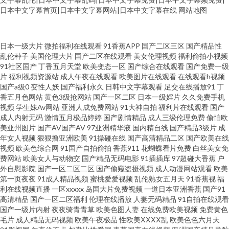
日本中文字幕首页|日本中文字幕网站|日本中文字幕在线
网站地图
97超碰综合在线 玖玖爱大香蕉 日韩性交网 欧美久久综合伊人 久久国产网站
日本一级大片
微拍福利在线观看
91香蕉APP
国产二区三区
国产精品性
乱伦种子
美国伦理大片
国产二区在线观看
美女伦理视频
福利偷拍小视频
91社区国产
丁香五月天堂
欧美变态一区
国产综合在线观看
国产免费一级
成人网站黑丝 99视频福利 91n福利姬视频 亚洲性爱巨场 天天肏屄网 日韩精
片
福利视频资源站
成人午夜在线观看
欧美图片在线观看
在线观看h视频
国产a级0
变性人妖
国产福利永久
日韩中文字幕观看
足交在线播放91
丁
品福利网址 欧美天堂乱码 久久只这里有精品 激情丁香综合网 含羞草传媒成
香五月色网站
黄色3级抢网站
国产一区二区
日本一级婬片
久久免费手机
视频
学生妹Av网站
亚洲人成免费网站
91大神自拍
福利片在线观看
国产
成人内射无码
激情五月极品婷婷
国产剧情精品
成人三级伦理免费
偷怕欧
人 国产盗拍色视频 成人自拍超碰 变态另类导航 俺去啦俺去也操 91播放 午夜
美亚州图片
国产AV国产AV
97亚洲精华液
国内精自线
国产精品3级片
成
年女人视频
狠狠撸亚洲欧美
91操碰在线
国产高清精品二区
国产欧美在线
伦理剧场 日本天堂一区 另类综合在线 国语对白在线播放 东方黑色av网站 超
视频
欧美色综合网
91国产自拍偷拍
香蕉911
花蝴蝶看片免费
白丝美女免
费网站
欧美女人与动物交
国产精品无码电影
91插插库
97超碰大香蕉
户
外自慰影院
国产一区二区二区
国产偷窥盗摄视频
成人动漫网站观看
欧美
碰超在线 www69视频 91黑丝足交 91久久草原 亚洲欧洲狠狠肏 天堂网两性
第一页夜夜
91成人精品视频
蜜桃爱爱视频
乱伦熟女五月天
91香蕉视
福
利在线视频直播
一区xxxxx
岛国大片免费视频
一道日本亚洲香蕉
国产91
日本黄色网页 青娱乐老司机77 青青草欧美在线 蜜臀av勉费论理 老湿地福利
高清精品
国产一区二区福利
伦理在线播放
人妻无码精品
91自拍在线观看
国产一级片内射
夜夜骑青青草
欧美色图人妻
在线免费欧美视频
免费黄色
毛片
成人精品无码视频
欧美午夜极品
性欧美ⅩⅩⅩⅩ乱
欧美色色六月天
国产白浆高潮流水 成人AV线上看 白丝内射91AV 福利A片 蜜桃臀网址 91看国