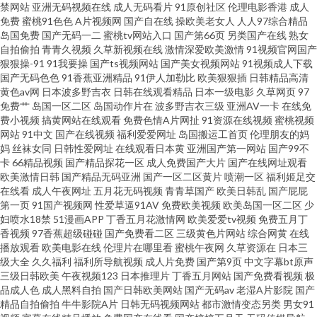
禁网站
亚洲无码视频在线
成人无码看片
91原创社区
伦理电影香港
成人
免费
蜜桃91色色
A片视频网
国产自在线
操欧美老女人
人人97综合精品
色 国产高潮免费 日本色图东方 91看b应用 丁香五月天导航网 日韩三区四区
岛国免费
国产无码一二
蜜桃tv网站入口
国产第66页
另类国产在线
熟女
自拍偷拍
青青久视频
久草新视频在线
激情深爱欧美激情
91视频官网国产
狠狠操-91
91我要操
国产ts视频网站
国产美女视频网站
91视频成人下载
豆花视频无码 五月天成人导航 国产H版在线观看 精品视频 韩国av理论午夜 传
国产无码色色
91香蕉亚洲精品
91伊人加勒比
欧美狠狠插
日韩精品高清
黄色av网
日本波多野吉衣
日韩在线观看精品
日本一级电影
久草网页
97
媒A片 AV综合性爱 91可爱足交 亚洲欧美色图 色图社区在线 天天肏天天干 四
免费艹
岛国一区二区
岛国动作片在
波多野吉衣三级
亚洲AV一卡
在线免
费小视频
搞黄网站在线观看
免费色情A片网扯
91资源在线视频
蜜桃视频
网站
91中文
国产在线视频
福利爱爱网址
岛国搬运工首页
伦理朋友的妈
虎黄色片电影院 五月天成年网 日本AⅤ网站 欧美夜怕怕 老司机色悠悠 国产中
妈
丝袜女同
日韩性爱网址
在线观看日本黄
亚洲国产第一网站
国产99不
卡
66精品视频
国产精品探花一区
成人免费国产大片
国产在线网址观看
文11 成人网在线观看 俺去啦AV官方 韩日123区 黄色链接大全 国永久视频 成
欧美激情日韩
国产精品无码亚洲
国产一区二区黄片
喷潮一区
福利姬足交
在线看
成人午夜网址
五月花无码视频
青青草国产
欧美日韩乱
国产屁屁
第一页
91国产视频网
性爱草逼91AV
免费欧美视频
欧美岛国一区二区
少
人自慰 99瑟瑟图 91精品高跟玉足 亚洲情趣自拍 香蕉自拍网 亚洲乱轮小说网
妇喷水18禁
51漫画APP
丁香五月花激情网
欧美爱爱tv视频
免费五月丁
香视频
97香蕉超级碰碰
国产免费看二区
三级黄色片网站
综合网黄
在线
丝袜AV五月天堂 五月天啪啪啪啪 午夜福利视频导航 四虎色色 日本成人免费
播放观看
欧美电影在线
伦理片在哪里看
蜜桃午夜网
久草资源在
日本三
级大全
久久福利
福利所导航视频
成人片免费
国产第9页
中文字幕bt原声
三级日韩欧美
午夜视频123
日本推理片
丁香五月网站
国产免费看视频
极
电影 女人的天堂AV 另类视频综合 极品福利姬自慰 国产精品第三页 老司机福
品成人色
成人黑料自拍
国产日韩欧美网站
国产无码av
老湿A片影院
国产
精品自拍偷拍
牛牛影院A片
日韩无码视频网站
都市激情变态另类
男女91
利导航网 美国性福福利导航 久久一期二期中文 欧美极品性爱 久热大香蕉 狠