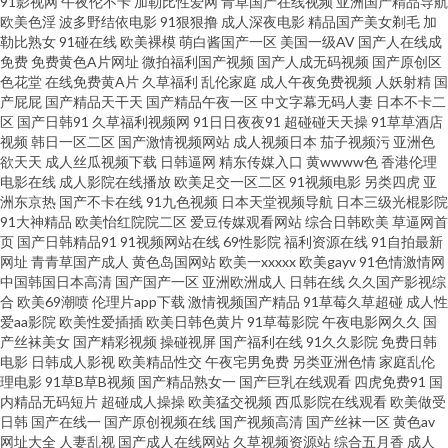
91影视网
午夜伦不卡
加勒比性爱网
青草国产在线视频
亚洲国产精品导航
欧美色淫
波多野结依电影
91狠狠撸
成人深夜电影
精品国产美女剃毛
加
产导航 超碰人妻人人上 九一日韩 午夜成人福利av 97中文资源站 精品在线大
勒比熟女
91碰在线
欧美裸模
萌白酱国产一区
美国一级AV
国产人在线成
免费
免费黄色A片网址
微拍福利国产视频
国产人成无码视频
国产原创区
色花堂
在线免费黄A片
久草福利
乱伦家庭
成人午夜免费视频
人妖射精
国
香蕉 青娱乐AV首页 亚洲色123 91熊猫tv网页 国产成人久草 九一免费 大香蕉
产屁屁
国产精品天干天
国产精品午夜一区
中文字幕无码人妻
日本不卡二
区
国产日韩91
久草福利视频网
91日日夜夜91
超碰碰天天操
91草草酒店
免费超碰 肏屄五区 91黑丝高跟骚 先锋资源成人av 人妻人人爱 日本www69 免
视频
韩日一区二区
国产激情视频网站
成人视频日本
茄子视频污
亚洲色
欲天天
成人丝瓜视频下载
日韩逼网
精东传媒入口
黄wwww色
香港伦理
电影在线
成人影院在线播放
欧美足交一区二区
91视频电影
另类四虎
亚
费观看91看片 国产探花第一页 丁香综合素人 a级黄卡 91视频18 91才热 五月
洲东京热
国产不卡在线
91九色视频
日本天堂视频导航
日本三级光棍影院
91大神精品
欧美怡红院院二区
爱豆传媒观看网站
综合日韩欧美
草逼网首
天色色影院 五月丁香网站导航 日韩AV主播福利 日本韩国成人 久久精品传媒
页
国产日韩精品91
91视频网站在线
69性影院
福利资源在线
91自拍最新
网址
青青草国产成人
黄色岛国网站
欧美一xxxxx
欧美gayv
91色情激情网
中国韩国日本高清
国产国产一区
亚洲欧洲成人
日韩在线
久久国产影视综
视频 久草视频在资源线 含羞草影院在线 黄色仓库app 国产韩日第一页 国产91
合
欧美69潮喷
伦理片app下载
激情视频国产精品
91草莓久草超碰
成人性
爱aa影院
欧美性爱插插
欧美日韩色黄片
91草莓影院
午夜电影网久久
国
在线首页 美女18禁网站 亚洲一线网站 www9久热 精品国产乱子伦 天天干精
产丝袜美女
国产精彩视频
操碰视屏
国产福利在线
91久久影院
免费日韩
电影
日韩成人影视
欧美精品性交
午夜宅男免费
另类亚洲色情
家庭乱伦
理电影
91草B草B视频
国产精品熟女一
国产巨乳在线观看
四虎免费91
国
品 AV无码偷拍 欧美不卡交配视频 91微拍 国产福利导航在线 人人摸超碰 91最
内精品无码短片
超碰成人操操
欧美猛交视频
西瓜影院在线观看
欧美做受
日韩
国产在线一
国产原创视频在线
国产视频高清
国产丝袜一区
黄色av
新在线网址 玖草资源站 婷婷六月天色色 成人午夜精品 黄色18禁视频 国产自
网址大全
人妻乱视
国产成人在线网站
久草视频资源站
综合五月香
成人