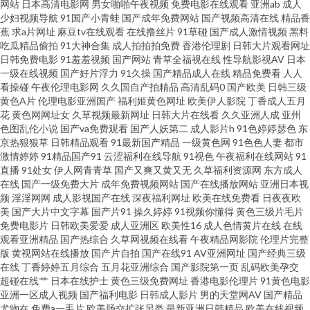
网站
日本高清电影网
男女啪啪午夜视频
免费电影在线观看
亚洲ab
成人
少妇视频导航
91国产小青蛙
国产成年免费网站
国产视频高清在线
精品香
伪娘在线 国产操性 超碰影视福利 91视频com 亚洲伊人大香蕉 在线看污网站
蕉
求a片网址
麻豆tv在线观看
在线撸丝片
91草碰
国产成人激情视频
黑料
吃瓜精品偷拍
91大神合集
成人拍拍拍免费
香港伦理剧
日韩大片观看网址
日韩免费电影
91羞羞视频
国产网站
青草全福视在线
性导航影视AV
日本
视频 微拍福利五区 日本色情免费影院 狼友社91 久草国产中文 黄色电影小视
一级在线视频
国产好片浮力
91久操
国产精品成人在线
精品免费看
人人
看操碰
午夜伦理电影网
久久国自产拍精品
高清乱码0
国产欧美
日韩三级
频 国产1页 av影院首页 91微拍网 午夜影院006 日日夜夜激情色区 人妻超碰在
黄色A片
伦理电影亚洲国产
福利姬黄色网址
欧美伊人影院
丁香成人五月
花
黄色网网址女
久草视频最新网址
日韩大片在线看
久久亚洲人成
亚州
色图乱伦小说
国产va免费观看
国产人妖第二
成人影片h
91色婷婷瑟色
东
线 久草成人看片 色香焦伊人久久 3级片av片网 亚洲福利影院 日韩欧美撸啊撸
京热狠狠草
日韩精品观看
91最新国产精品
一级黄色网
91色色人妻
都市
激情婷婷
91精品国产91
云涩福利在线导航
91视色
午夜福利在线网站
91
欧美黄色com 老湿免费国产 国产精品在线网址 www在线日本 91豆花视频 五
直播
91处女
伊人网青青草
国产又爽又黄又无
久草福利资源网
东方成人
在线
国产一级免费大片
成年免费视频网站
国产在线播放网站
亚洲日本视
频
淫淫网网
成人影视国产在线
深夜福利网址
欧美在线免费看
日夜夜欧
月天婷婷色情图 午夜剧场福利 深夜福利入口 青青色色在线国产 久久香蕉网
美
国产大片中文字幕
国产片91
操久婷婷
91视频你懂得
黄色三级片毛片
免费电影片
日韩欧美爱爱
成人亚洲区
欧美性16
成人色情黄片在线
在线
国产精品色哟哟 不卡综合21 91巨炮 亚洲黄色免费电影 日韩破解无码片 深夜
观看亚洲精品
国产热综合
久草网视频在线看
午夜精品网影院
伦理片完整
版
黄视网站在线播放
国产片自拍
国产在线91
AV亚洲网址
国产经典三级
在线
丁香婷婷五月综合
五月花亚洲综合
国产影院第一页
乱码欧美孕交
视频福利无码 日韩第1页 日本αV视频 日本黄色永久视频 欧美人妖视频 精品
超碰在线艹
日本在线护士
黄色三级免费网址
香港电影伦理片
91黄色电影
亚洲一区成人视频
国产福利电影
日韩成人影片
男的天堂网AV
国产精品
日韩 国产久久区 操碰视频91 91社区最新网址 97福利 91福利视频网址 A片欧
尤物在
免费a一毛片
欧美肠交扩张另类
最新亚洲日韩精品
欧美在线视频