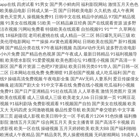
app在线
四虎试看
91男女
国产男小鲜肉同
福利影院网站
激情五月天色色
欧美极品电影
日韩成人第一页
国产日韩欧美电影
久久机热
成人午夜网
慰大片在线 欧美日AV 亚洲女人含羞草 成人看片免费看 日本理论影院免费 a片
黄色天堂男人
操视频免费91
日韩中文在线
精品中的精品
97国产精品视
频
91美女在线视频
51欧美
一区精品麻豆经典
国产在线观看资源
波多野
另类 老司机色导航 91次源 成人av伊人 97超碰人人在线 综合亚洲97 天堂av影
洁衣视频
污网站免费看
特级欧美在线观看
自拍视频91
91艹艹
久草网在
线
18福利影院
老司机蜜桃在线
成人精品一区二区
韩日爆乳无码三级
欧
美伦理电影网站
艹艹操操
AV黄色观看网站
日韩欧美在线国产
新91视频
院 欧美成人中文字幕 黄色视频网址大全 超碰在线公开99 91免费看在线 91熟
网
国产精品分类在线
97午夜福利视频
岛国AV动作无码
波多野吉依电影
小h片免费
国产精品色色视屏
国产午夜成人
最新日韩精品
91福利视频导
女中文免费 伊人熟女网 亚洲精品黄色网址 日姜女BB 美女深夜发福利 久久毛
航
欧美喷水影院
91爱爱视频
欧美色图论坛
91榴莲小视频
国产高清一卡
新区
国产看片资源
二色吧97资源站
欧美日韩另类0
91华人
国产日韩一区
二区
日本网站在线免费
免费潮喷
91原创国产视频
成人吃瓜福利
国产在
片 国产精品自拍官网 国产精品www 成人久久国产精品 99福利网站 91精品国
线9
操碰高清免费视频
午夜电影全集
国产AV无码
人妻系列
爱豆传媒倩女
幽魂
超清国产剧大全
91中文字幕在线
免费在线小视频
吃瓜福利小视频
产丝袜 亚洲淫网 三级网站网址视频 日韩城人电影 欧美自拍色图 久久人人香
免费91
国产日产亚洲精品
91社在线高清
人人草香蕉
激情另类图片
亚洲
欧美在线观看
成人三级成人三级
欧美老女人bb
日日操第一页
91网豆花
视频
91福利剧场
免费影视观看
91视频国产自拍
国产美女在线视频
欧美
蕉热 国产ts系列在线 Ts伪娘自慰系列 91天堂在线 91c在线 午夜激情综合网
又大
无码四虎
女同激吻视频
极品性爱导航
欧美国产拳交喷奶
中文字幕
第三页
超碰成人影视
欧美日韩中文一区
手机看片1204
91色快播
福利撸
日韩操逼A片视频 人人妻人人爱 欧美日韩av 久草福利网 东京热日韩有码 97
影院
激情五月天国产
综合网五月天
美女主播青草
国产高清不卡视频
四
虎影视
欧美一区在线
操碰视频
五月天婷婷欧美
欧美大BB
国产福利啪啪
欧洲成人午夜精品
国产精品美乳
男人操蜜桃视频
无码射精网站
18成年人
欧美 97超碰福利网 影音资源av 日韩一级免费视频 免费色网 国内av超碰 国产