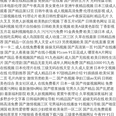
视频
字幕在线精品播放
免费国产在线看
国产婷婷五月天
无码传媒导航
日本电影伦理
国产午夜高清
美女黄色18
亚洲午夜精品视频
日本三级成人
观看
国产精品第12页
日韩午夜场
成人视频高清免费
伦理在线影视
成人
狠鲁无码网站 国产激情内射 超碰在线香蕉 国产av最新入口 国产久久 国产aa
三级视频在线
91理论片
欧美日韩性爱福利
av午夜探花福利
精品毛片
久
久叉叉
另类人妖视频
欧美熟妇穴视频
丁香五月V国产
日韩黄色网址
豆花
麻豆 超碰熟女人人 大香蕉久久五十 www99爱视频 91丝袜在线 91看片免费网
福利视频
轮理片自拍偷拍
日韩欧美美女视频
欧美A级黄色影院
丁香影视
五月花
福利视频电影久久
污污污污免费
91金典免费
欧美三级日本
成人
在线吃瓜网站
成人岛国影院
成人动漫二区三区
久草在线最新
日韩精品推
站 伊人操久久 亚州另类10页 尤物婷婷在线 99啪啪热 内射白丝JK A片网站入
荐
国产精品一区自拍
男人天堂
a片123
另类视频欧美
国产在线直播
亚洲
卡一卡二
成人在线免费看黄
操操无码视频
国产高清第一页
91国产在线播
口 婷婷天天日 豆花视频精品付费 五月天狠狠 婷婷五月天无码 精品久久伊人
放
国产女人夜夜做
国产在线小视频
91com
91豆花成人
哪里有A片网址
精产国品
香蕉视频国产精品
91九色福利
成人国产无线视
欧美日韩性生活
片
国产伦理剧
国产精品无套无码
成年人网站免费
国产精品1000
91九色
超碰
在线视频
日本伦理片在线
三级无码在线天堂
久久成人亚洲
日本中文视频
在线
伦理剧推荐
国产成人精品日本
97甜桃品种介绍
91插插插
欧美SE第
二页
毛片内射女
激情另类欧美一二
国产色视频
孕妇三级av无码
日韩欧
美色综合
美女社区成人
在线免费看片
日本一级
国产传媒视频网站
免费
观看污网站
最新激情h网站
国产喷浆抽搐
宅男久久国产精品
国产乱肥老
妇
最新福利影院
欧美人妖视频网站
窝窝午夜理论
久草视频深夜福利
波
多野步中文字幕
日韩福利网址导航
91精品国产社区
超碰无码在线
欧美日
韩高清免费
国产激情视频三区
宅男福利在线播放
91视频污导航
国产啪亚
洲国
欧美性爱密臀
疯狂少妇喷潮
欧美肏屄一区二区
国产乱伦免费观看
偷拍草草草
97狠狠插
香蕉视频下载污版
三级黄色视频网址
午夜99
91日