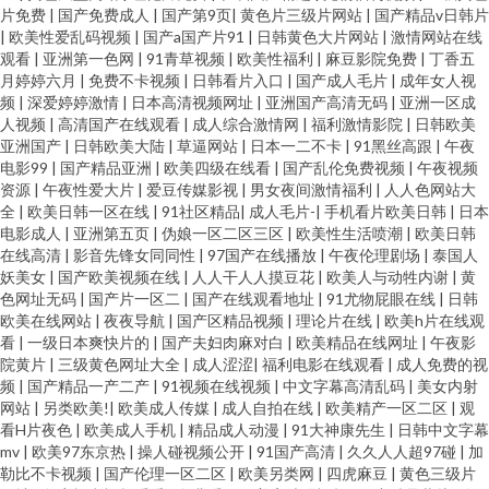
片免费
|
国产免费成人
|
国产第9页
|
黄色片三级片网站
|
国产精品v日韩片
|
欧美性爱乱码视频
|
国产a国产片91
|
日韩黄色大片网站
|
激情网站在线
观看
|
亚洲第一色网
|
91青草视频
|
欧美性福利
|
麻豆影院免费
|
丁香五
月婷婷六月
|
免费不卡视频
|
日韩看片入口
|
国产成人毛片
|
成年女人视
频
|
深爱婷婷激情
|
日本高清视频网址
|
亚洲国产高清无码
|
亚洲一区成
人视频
|
高清国产在线观看
|
成人综合激情网
|
福利激情影院
|
日韩欧美
亚洲国产
|
日韩欧美大陆
|
草逼网站
|
日本一二不卡
|
91黑丝高跟
|
午夜
电影99
|
国产精品亚洲
|
欧美四级在线看
|
国产乱伦免费视频
|
午夜视频
资源
|
午夜性爱大片
|
爱豆传媒影视
|
男女夜间激情福利
|
人人色网站大
全
|
欧美日韩一区在线
|
91社区精品
|
成人毛片-
|
手机看片欧美日韩
|
日本
电影成人
|
亚洲第五页
|
伪娘一区二区三区
|
欧美性生活喷潮
|
欧美日韩
在线高清
|
影音先锋女同同性
|
97国产在线播放
|
午夜伦理剧场
|
泰国人
妖美女
|
国产欧美视频在线
|
人人干人人摸豆花
|
欧美人与动牲内谢
|
黄
色网址无码
|
国产片一区二
|
国产在线观看地址
|
91尤物屁眼在线
|
日韩
欧美在线网站
|
夜夜导航
|
国产区精品视频
|
理论片在线
|
欧美h片在线观
看
|
一级日本爽快片的
|
国产夫妇肉麻对白
|
欧美精品在线网址
|
午夜影
院黄片
|
三级黄色网址大全
|
成人涩涩
|
福利电影在线观看
|
成人免费的视
频
|
国产精品一产二产
|
91视频在线视频
|
中文字幕高清乱码
|
美女内射
网站
|
另类欧美!
|
欧美成人传媒
|
成人自拍在线
|
欧美精产一区二区
|
观
看H片夜色
|
欧美成人手机
|
精品成人动漫
|
91大神康先生
|
日韩中文字幕
mv
|
欧美97东京热
|
操人碰视频公开
|
91国产高清
|
久久人人超97碰
|
加
勒比不卡视频
|
国产伦理一区二区
|
欧美另类网
|
四虎麻豆
|
黄色三级片