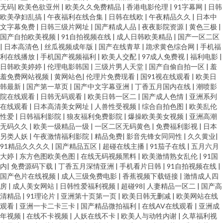
无码
|
欧美色欲亚州
|
欧美久久免费精品
|
香港电影伦理
|
91字幕网
|
日韩
欧美孕妇乱搞
|
午夜福利在线合集
|
日韩在线欧
|
午夜精品久久
|
日本中
文字幕免费
|
日韩三级片网址
|
国产精成人品
|
夜夜影院资源
|
黄色三极
|
国产自拍欧美视频
|
91自拍视频在线
|
成人日韩欧美精品
|
国产一区二区
|
日本高清色
|
丝瓜视频成年版
|
国产在线青草
|
跪求黄色综合网
|
手机福
利在线播放
|
手机国产视频福利
|
欧美人交配
|
97成人免费视
|
福利电影
|
日韩欧美婷婷
|
伦理电影韩国
|
三级片男人天堂
|
国产自偷自拍一区
|
羞
羞免费网站视频
|
黄网站色
|
伦理片免费现看
|
国91视在线观看
|
欧美日
韩最新
|
国产第一草页
|
国产中文字幕亚洲
|
丁香五月国内在线
|
潮喷影
院在线观看
|
日韩无码观看
|
欧美日韩一区二
|
国产成人色情
|
亚洲系列
在线观看
|
日本高清美女网址
|
人兽性受视频
|
综合自拍色图
|
欧美乱伦
性爱
|
日韩福利影院
|
狼友福利免费影院
|
爆操欧美美女视频
|
亚洲高潮
无码久久
|
欧美一级精品一级
|
一区二区无码黄色
|
免费福利影视
|
日本
另类人妖
|
午夜激情福利影院
|
精品免费
|
影音先锋女同同性
|
久久黄业
|
91精品久久久久
|
国产精品五区
|
超碰在线主播
|
91茄子在线
|
五月六月
大婷
|
东方色图欧美色图
|
在线无码视频黑料
|
欧美激情熟女乱伦
|
91国
内
|
免费源码下载
|
丁香五月深情亚洲
|
手机看片日韩
|
91自拍视频在线
|
国产色片在线视频
|
成人三级免费电影
|
香蕉视频下载链接
|
激情成人四
房
|
成人美女网站
|
日韩性爱福利视频
|
超碰98
|
人妻精品一区二
|
国产高
清精品
|
91理论片
|
亚洲第十页第一页
|
欧美日韩无删减
|
欧美网站在线
观看
|
亚洲一卡二卡三卡
|
国产精品微拍福利
|
在线AV在线观看
|
亚洲成
年视频
|
在线不卡视频
|
人妖在线不卡
|
欧美人与动牲内谢
|
久草福利视