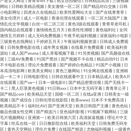
产老女人网址
|
青青草ios下载
|
熟女自拍偷怕
|
日韩精品高清
|
三级视频
网站
|
日韩欧美精品视频
|
美女激情一区二区
|
国产精品对白交换
|
日韩
小电影网址
|
四虎永久在线精品
|
欧美性爱网站大全
|
国产在线青青草
|
美女伦理片
|
成人一区电影
|
香港伦理在线观看
|
一区二区大陆国产
|
激
情乱伦文学视频
|
白丝一区二区三区
|
黄色3级在线观看
|
青青草老司机
|
国内精品在线观看
|
激情桃色五月天
|
欧美性性潮喷
|
黄色福利社
|
女同
激情五月婷婷
|
成人无码免费视频
|
午夜手机福利视频
|
深夜福利小电影
|
三级黄色在线网站
|
干婷婷五月天
|
午夜福利视频资源
|
日韩成人免费观
看
|
日韩免费电影在线
|
成年男女视频
|
在线看片免费观看
|
欧美福利资
源站
|
成人国产wuma
|
成人草莓视频下载
|
91另类视频
|
国产高颜值在线
观
|
三级AV免费看
|
91国产黑丝
|
国产视频不卡在线
|
精品自拍91
|
日本
不卡电影在线
|
理论片免费观看
|
国产婷婷白色精品
|
91国产小视频
|
日
本高清电影网
|
欧美美女网站
|
黄色三极网站
|
91全网在线观看
|
亚洲精
品一卡二卡
|
日韩电影理论
|
日韩在线观看中文
|
日本精品成人
|
欧美A片
在线观看
|
国产va一
|
日本一级电影0
|
国产精品密蕾丝视
|
国产无线卡一
卡二
|
黑人巨茎黄色视频
|
91日韩xxx
|
日本中文无码字幕
|
青青草公开
|
国产精品com
|
欧美精品天堂
|
国模一区二区
|
在线a亚洲
|
日韩美女一级
视频
|
国产成综合
|
日韩伦理在线影院
|
欧美www
|
日本不卡免费高清
|
欧美精品不卡
|
福利社AV
|
国产亚洲天堂
|
欧美日韩国产主播
|
黄色色站
|
极品色骚女性交网
|
国产精选污
|
亚色福利影视
|
91视频下载网站
|
三级
毛片视频网站
|
亚洲第一
|
欧美日韩第六页
|
高清操逼视频
|
理论片中文
字幕
|
吃瓜在线一区
|
日日撸影院在线
|
欧美福利天堂
|
日韩免费无码专
区
|
黄色天堂网站
|
理伦片免费
|
在线国产精选
|
尤物福利视频
|
一级黄色