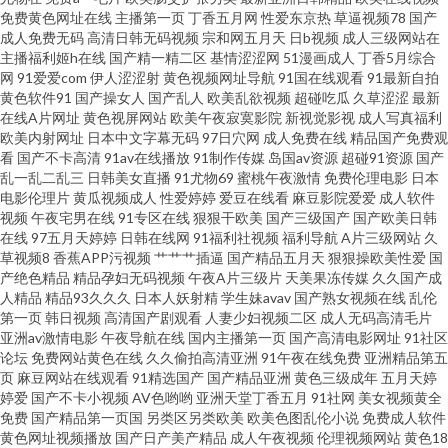
免费黄色网址在线
主播第一页
丁香五月网
性爱东京热
草逼视频78
国产
成人免费无码
高清日韩无码视频
宗和网五月天
日b视频
成人三级网站在
美传媒 欧美ssswww 亚洲第一导航污 99热肏屄0 久久只有这里有 在线午夜福
主播福利姬h在线
国产精一精二区
基情涩涩网
51漫画成人
丁香5月综合
网
91爱爱com
伊人涩涩射
黄色视频网址导航
91国在线观看
91最新自拍
利 国产福利一区二区 51午夜福利在线 免费黄色影视 91素人约啪系列 极品美
黄色软件91
国产操女人
国产乱人
欧美乱欲视频
超碰吃瓜
久草涩涩
最新
在线A片网址
黄色视屏网站
欧美午夜寂寞影院
新视觉影视
成人写真福利
欧美内射网址
日本中文字幕无码
97日穴网
成人免费在线
精品国产免费观
女被爆操 日韩成人久久网址 欧美三级免费电影 久久爱99 精品99在线视频 蜜
看
国产不卡高清
91av在线播放
91制作传媒
岛国av资源
超碰91资源
国产
乱一乱二乱三
日韩美女直播
91尤物69
蜜桃午夜激情
免费伦理电影
日本
桃视频免费观看 91精液国产视频 国产精品自拍一区 天美tv入口 大香蕉伊人
电影伦理片
黄瓜视频成人
性爱婷婷
爱豆在线看
麻豆影院爱爱
成人软件
视频
午夜宅男在线
91专区在线
狠狠干欧美
国产三级国产
国产欧美日韩
在线
97五月天婷婷
日韩在线网
91福利社视频
福利导航
A片三级网站
久
大香蕉 青娱乐三级 91娇妻激情四射 大香蕉网官网内 AV网址在线 在线看香蕉
草视频8
香蕉APP污视频
艹艹艹插逼
国产精品五月天
狠狠操欧美性爱
国
产绝色精品
精品孕妇无码视频
午夜A片三级片
天美果冻传媒
久久国产成
视频 亚洲色图传媒 天天干天天添 视频在线91 日本无码五区 免费视频福利导
人精品
精品93久久久
日本人妖射精
学生妹avav
国产熟女视频在线
乱伦
第一页
韩日视频
高清国产剧观看
人妻少妇视频二区
成人无码高清毛片
亚洲av激情电影
午夜导航在线
国内主播第一页
国产高清电影网址
91社区
航 黄色三级网站 豆花国产 www性性 草莓视屏av 操人人操 91网站免费视频 伊
论坛
免费网站黄色在线
久久偷拍高清亚洲
91午夜在线免费
亚洲精品第五
页
麻豆网站在线观看
91精选国产
国产精品亚洲
黄色三级成年
五月天婷
人国产性爱在线 天堂网wwwaa 青娱乐pron 久久青青五月婷婷 精品亚洲第一
婷爱
国产不卡小视频
AV色哟哟
亚洲天堂丁香五月
91社网
美女视频黄全
免费
国产精品第一页国
另类区另类欧美
欧美色图乱伦小说
免费成人软件
黄色网址视频播放
国产日产美产精品
成人午夜视频
伦理视频网站
黄色18
夜 国产精品欧美二区 国产日日夜夜网站 国产深福利 超碰在线网址 www日本