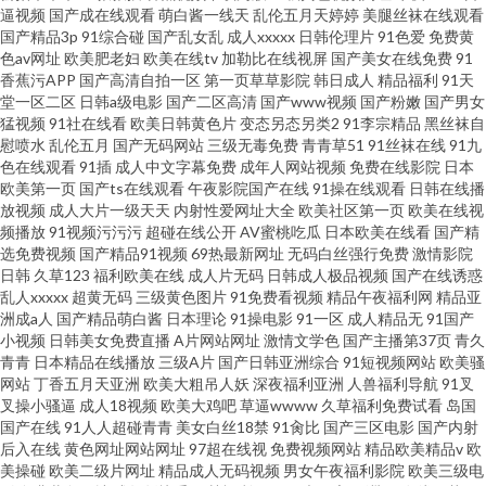
逼视频
国产成在线观看
萌白酱一线天
乱伦五月天婷婷
美腿丝袜在线观看
国产精品3p
91综合碰
国产乱女乱
成人xxxxx
日韩伦理片
91色爱
免费黄
色av网址
欧美肥老妇
欧美在线tv
加勒比在线视屏
国产美女在线免费
91
香蕉污APP
国产高清自拍一区
第一页草草影院
韩日成人
精品福利
91天
堂一区二区
日韩a级电影
国产二区高清
国产www视频
国产粉嫩
国产男女
猛视频
91社在线看
欧美日韩黄色片
变态另态另类2
91李宗精品
黑丝袜自
慰喷水
乱伦五月
国产无码网站
三级无毒免费
青青草51
91丝袜在线
91九
色在线观看
91插
成人中文字幕免费
成年人网站视频
免费在线影院
日本
欧美第一页
国产ts在线观看
午夜影院国产在线
91操在线观看
日韩在线播
放视频
成人大片一级天天
内射性爱网址大全
欧美社区第一页
欧美在线视
频播放
91视频污污污
超碰在线公开
AV蜜桃吃瓜
日本欧美在线看
国产精
选免费视频
国产精品91视频
69热最新网址
无码白丝强行免费
激情影院
日韩
久草123
福利欧美在线
成人片无码
日韩成人极品视频
国产在线诱惑
乱人xxxxx
超黄无码
三级黄色图片
91免费看视频
精品午夜福利网
精品亚
洲成a人
国产精品萌白酱
日本理论
91操电影
91一区
成人精品无
91国产
小视频
日韩美女免费直播
A片网站网址
激情文学色
国产主播第37页
青久
青青
日本精品在线播放
三级A片
国产日韩亚洲综合
91短视频网站
欧美骚
网站
丁香五月天亚洲
欧美大粗吊人妖
深夜福利亚洲
人兽福利导航
91叉
叉操小骚逼
成人18视频
欧美大鸡吧
草逼wwww
久草福利免费试看
岛国
国产在线
91人人超碰青青
美女白丝18禁
91肏比
国产三区电影
国产内射
后入在线
黄色网址网站网址
97超在线视
免费视频网站
精品欧美精品v
欧
美操碰
欧美二级片网址
精品成人无码视频
男女午夜福利影院
欧美三级电